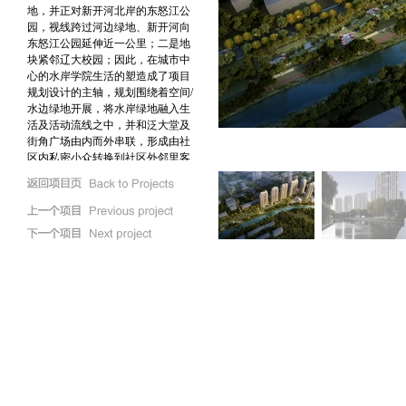
地，并正对新开河北岸的东怒江公
园，视线跨过河边绿地、新开河向
东怒江公园延伸近一公里；二是地
块紧邻辽大校园；因此，在城市中
心的水岸学院生活的塑造成了项目
规划设计的主轴，规划围绕着空间
/
水边绿地开展，将水岸绿地融入生
活及活动流线之中，并和泛大堂及
街角广场由内而外串联，形成由社
区内私密小众转换到社区外邻里客
厅的不同等级交往空间；建築立面
采用战后纽约曼哈顿中央公园边上
高层的新古典主义形式，来强调都
市感与高端居住风格。