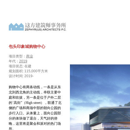
包头印象城购物中心
项目类型：
商业
年代：
2019
项目状态: 在建
规划面积: 115,000平方米
设计时间: 2019-
购物中心有两条动线，一条是从东
北到西北角的主动线，串联主要中
庭和吹拔，另一条是位于户外二层
的
“
高街
”
（
High street
），联通了北
侧的广场和商场中部的朝向公园的
步行入口。从体量上，面向公园部
分的体块做了退台，天气好的傍
晚，这里将是聚会和派对的热门场
所。