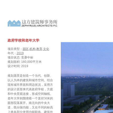
政府学校和老年大学
项目类型：
园区
,
机构
,
教育
,
文化
年代：
2019
项目状态: 竞赛中标
规划面积: 160,000平方米
设计时间: 2019
规划愿景是创造一个当代、创新、
以人为本的建筑和城市空间。结合
现有城市界面和周边状况，采用方
的设计原形来代表政府学校，方庭
和中央景观连接，形成空间轴线。
老年大学则围绕着一个直径50米的
圆形院落展开。南北向的中央大
道，既分隔功能，又在不同的标高
上将各部分使用功能联络。建筑外