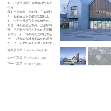
间。小镇示范区在这里就起到这个
作用。
我们想创造出一个场所，在这里回
归田园的生活不仅是物理空间上
的，也不全是感官直接体验到的，
而是一种新的生活本身。这是以村
落生活和劳作过程为主体的真正田
园生活。人一旦参与到这样的生活
当中，就会卸去城市带给他的压力
和焦虑，人之间会形成更亲密的关
系。
在这里人和大地的关系是最需要强
调的，由此居民得以回归田园生
活。我们试图用“生长”来组织一切元
素：建筑、景观、植物等。植物在
这里是非常重要的元素。整个中心
聚落和花田结合在一起，被精心划
分的每块花田因其所种植的花卉品
种不同而构成丰富的色彩。建筑也
是从这片田中“长出”的，并因此带上
了丰富的色彩。交织的田间小路四
通八达，连接各处，形成阡陌交
通、鸡犬相闻的田园生活场景。