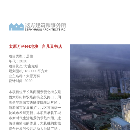
太原万科N4地块 | 言几又书店
项目类型：
居住
年代：
2020
项目状态: 方案完成
规划面积: 182,000平方米
业主名称：太原万科
设计时间: 2020-
本项目位于长风商圈亲贤北街东延
西太堡街和双塔南街交叉路口，周
围是早期城市边缘传统生活片区，
随着城市发展东扩，片区将面临一
轮城市发展更新，本项目承载了城
市新时代生活场景的示范作用。建
筑借由简洁的体量，大悬挑的出檐
结合开放的公共活动大台阶广场，